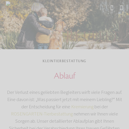
Start
Tierbestattung
Kleintierbestattung
KLEINTIERBESTATTUNG
Ablauf
Der Verlust eines geliebten Begleiters wirft viele Fragen auf.
Eine davon ist: „Was passiert jetzt mit meinem Liebling?“ Mit
der Entscheidung für eine
Kremierung
bei der
ROSENGARTEN-Tierbestattung
nehmen wir Ihnen viele
Sorgen ab. Unser detaillierter Ablaufplan gibt Ihnen
Sicherheit bei der Verabschiedung Ihres treuen Gefährten.