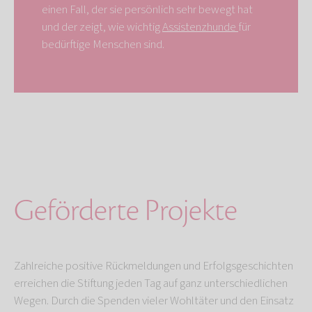
einen Fall, der sie persönlich sehr bewegt hat
und der zeigt, wie wichtig
Assistenzhunde
für
bedürftige Menschen sind.
Geförderte Projekte
Zahlreiche positive Rückmeldungen und Erfolgsgeschichten
erreichen die Stiftung jeden Tag auf ganz unterschiedlichen
Wegen. Durch die Spenden vieler Wohltäter und den Einsatz