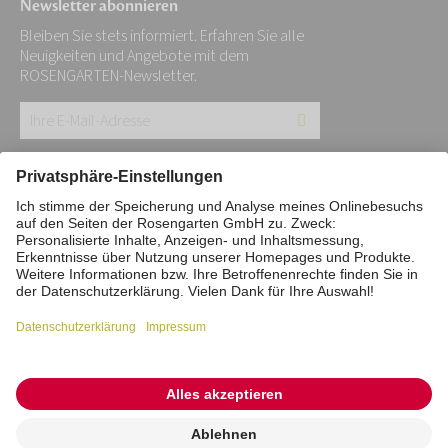
Newsletter abonnieren
Bleiben Sie stets informiert. Erfahren Sie alle
Neuigkeiten und Angebote mit dem
ROSENGARTEN-Newsletter.
Ihre
E-
Mail-
Impressum
Datenschutz
Stiftung
Adresse:
Interne Meldestelle
Zahlungsmittel
*
Vertrag widerrufen
Barrierefreiheitserklärung
Cookie/Tracking-Einstellungen
© 2026 ROSENGARTEN-Tierbestattung