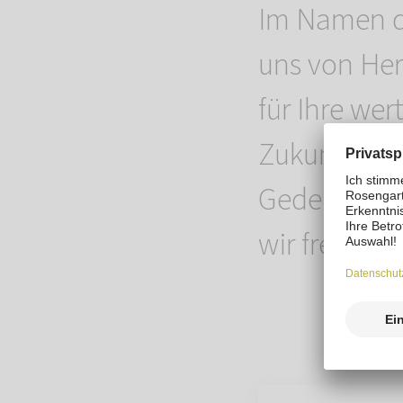
Im Namen 
uns von Her
für Ihre wer
Zukunft
gem
Gedenkaktio
wir freuen 