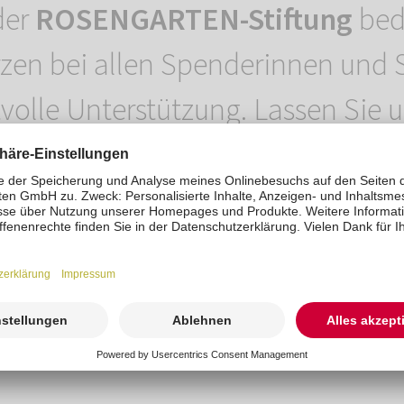
der
ROSENGARTEN-Stiftung
bed
zen bei allen Spenderinnen und
tvolle Unterstützung. Lassen Sie 
einsam Gutes bewirken
. Die näc
n erwartet Sie im neuen Jahr zu
uns, wenn Sie wieder dabei sind!