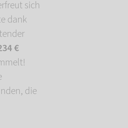
rfreut sich
te dank
utender
234 €
mmelt!
e
nden, die