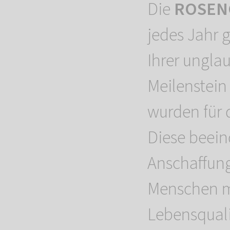
Die
ROSENG
jedes Jahr 
Ihrer ungla
Meilenstein
wurden für 
Diese beei
Anschaffung
Menschen m
Lebensquali