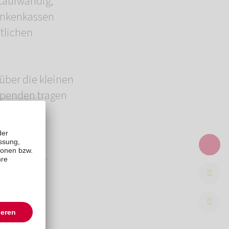
itaufwändig,
rankenkassen
tlichen
über die kleinen
 Spenden tragen
d ein
SENGARTEN-
t.