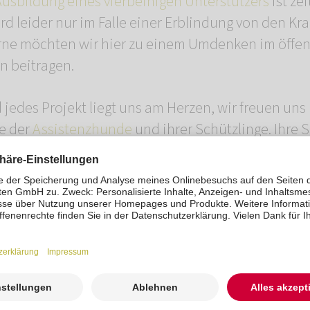
Ausbildung eines vierbeinigen Unterstützers
ist ze
ird leider nur im Falle einer Erblindung von den K
e möchten wir hier zu einem Umdenken im öffen
 beitragen.
jedes Projekt liegt uns am Herzen, wir freuen uns 
e der
Assistenzhunde
und ihrer Schützlinge. Ihre
bei, dass Mensch-Tier-Teams zueinanderfinden un
Band knüpfen. Vielen Dank.
Euch auf diesem Weg den neuen
Imagefilm der RO
n zu können und sind auf Eure Reaktionen gespann
n, den Menschen zu helfen
“