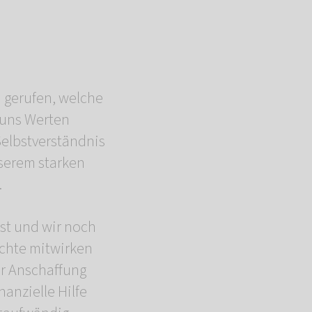
n gerufen, welche
n uns Werten
Selbstverständnis
nserem starken
.
st und wir noch
öchte mitwirken
r Anschaffung
anzielle Hilfe