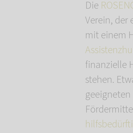
Die
ROSENG
Verein, der
mit einem H
Assistenzh
finanzielle 
stehen. Etw
geeigneten
Fördermittel
hilfsbedürf