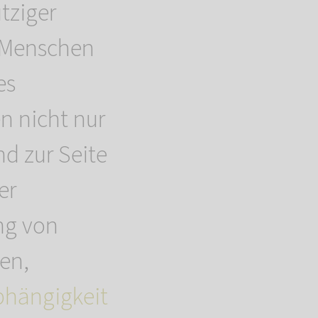
tziger
, Menschen
es
n nicht nur
nd zur Seite
er
ng von
fen,
bhängigkeit