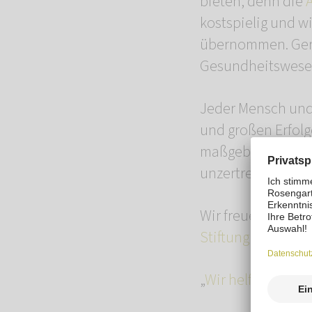
bieten, denn die
kostspielig und w
übernommen. Gern
Gesundheitswesen
Jeder Mensch und 
und großen Erfolg
maßgeblich dazu 
unzertrennliches 
Wir freuen uns, 
Stiftung
vorstelle
„
Wir helfen Tiere