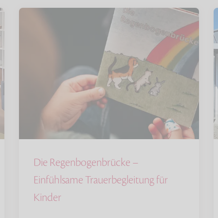
Die Regenbogenbrücke –
Einfühlsame Trauerbegleitung für
Kinder