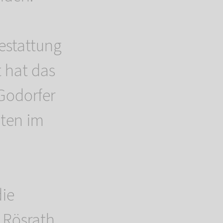
estattung
t hat das
 Godorfer
iten im
die
n Rösrath