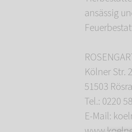
ansässig un
Feuerbestat
ROSENGARTE
Kölner Str. 
51503 Rösr
Tel.: 0220 5
E-Mail: ko
www.koelner