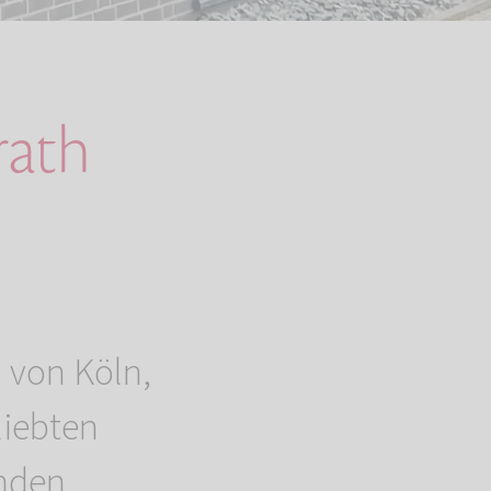
rath
h von Köln,
liebten
nden.