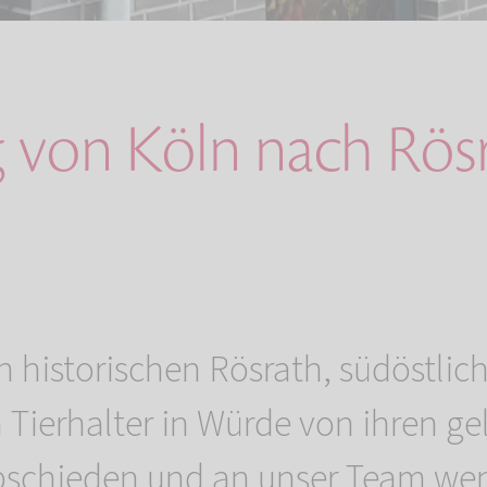
von Köln nach Rös
h historischen Rösrath, südöstlic
 Tierhalter in Würde von ihren ge
abschieden und an unser Team we