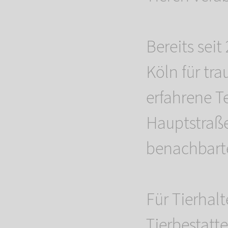
Bereits sei
Köln für tra
erfahrene T
Hauptstraße
benachbart
Für Tierhal
Tierbestatte