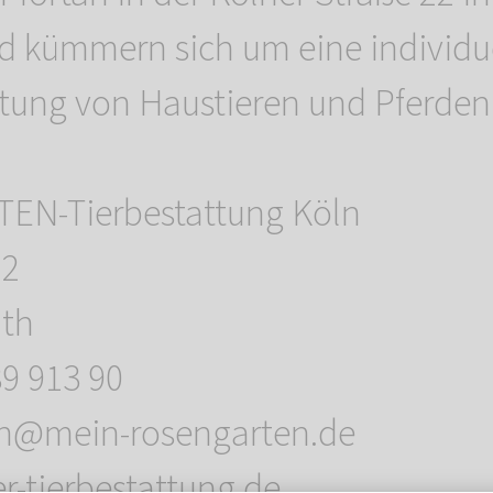
d kümmern sich um eine individu
tung von Haustieren und Pferden
N-Tierbestattung Köln
22
ath
89 913 90
eln@mein-rosengarten.de
-tierbestattung.de